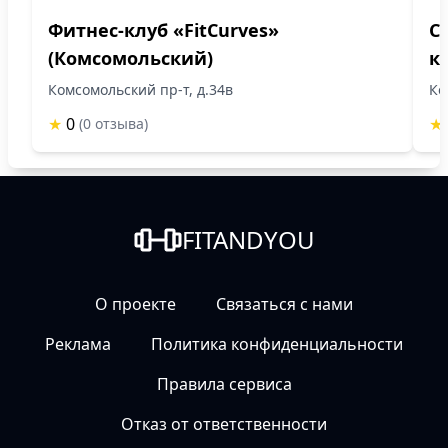
Фитнес-клуб «FitCurves»
С
(Комсомольский)
к
Комсомольский пр-т, д.34в
Ко
★
0
★
(0 отзыва)
FITANDYOU
О проекте
Связаться с нами
Реклама
Политика конфиденциальности
Правила сервиса
Отказ от ответственности