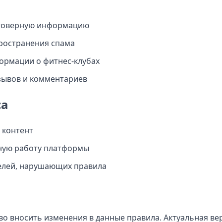
стоверную информацию
ространения спама
рмации о фитнес-клубах
зывов и комментариев
са
 контент
ную работу платформы
елей, нарушающих правила
о вносить изменения в данные правила. Актуальная вер