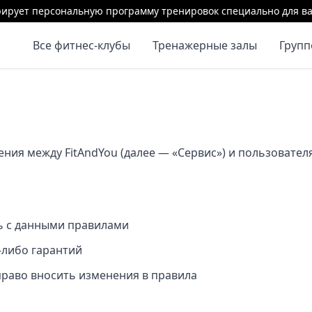
ирует персональную программу тренировок специально для ва
Все фитнес-клубы
Тренажерные залы
Груп
ия между FitAndYou (далее — «Сервис») и пользователя
сь с данными правилами
х-либо гарантий
право вносить изменения в правила