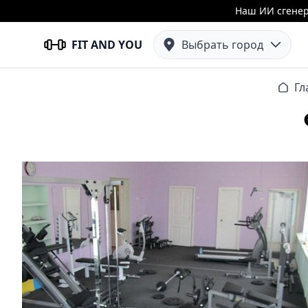
Наш ИИ сгенер
FIT AND YOU
Выбрать город
Гл