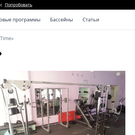
с
Попробовать
повые программы
Бассейны
Статьи
rTime»
»