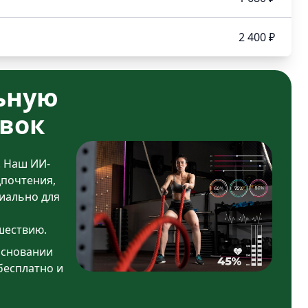
2 400 ₽
ьную
вок
. Наш ИИ-
дпочтения,
иально для
шествию.
основании
бесплатно и