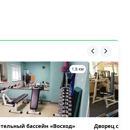
1.8 км
тельный бассейн «Восход»
Дворец спор