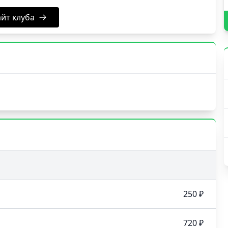
йт клуба
250 ₽
720 ₽