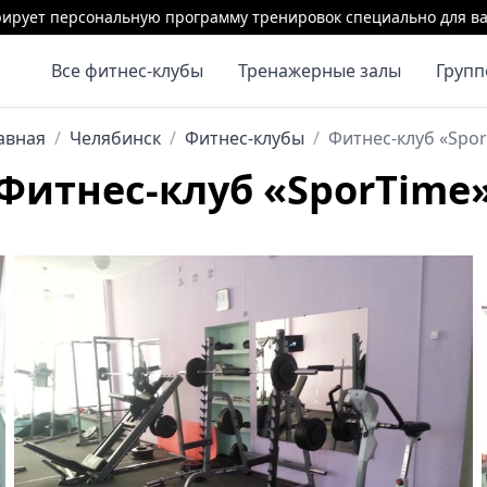
ирует персональную программу тренировок специально для ва
Все фитнес-клубы
Тренажерные залы
Груп
авная
/
Челябинск
/
Фитнес-клубы
/
Фитнес-клуб «Spo
Фитнес-клуб «SporTime