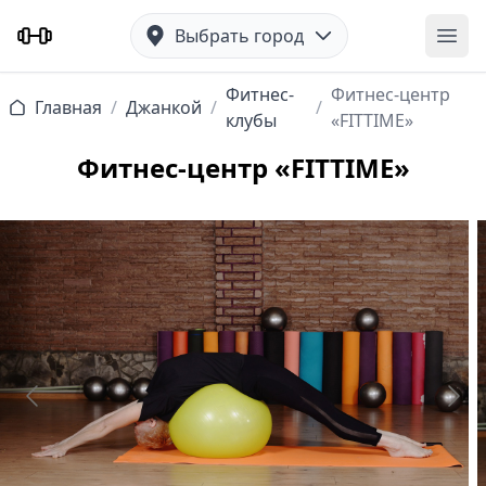
Выбрать город
Отк
Фитнес-
Фитнес-центр
Главная
/
Джанкой
/
/
клубы
«FITTIME»
Фитнес-центр «FITTIME»