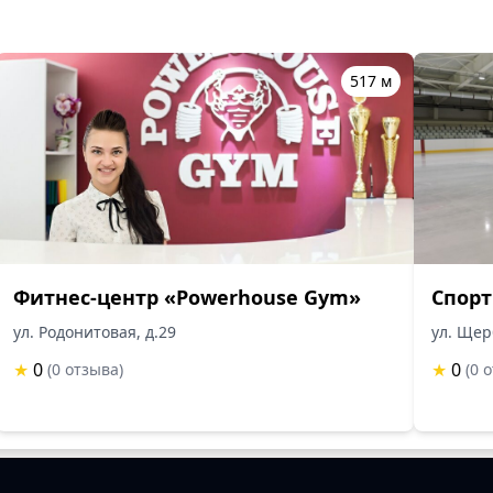
517 м
Фитнес-центр «Powerhouse Gym»
Спорт
ул. Родонитовая, д.29
ул. Щер
★
0
★
0
(0 отзыва)
(0 