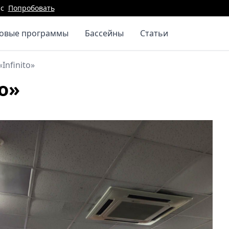
с
Попробовать
повые программы
Бассейны
Статьи
Infinito»
o»