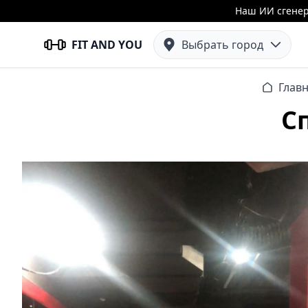
Наш ИИ сгенер
FIT AND YOU
Выбрать город
Глав
С