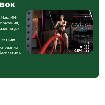
вок
. Наш ИИ-
дпочтения,
иально для
шествию.
основании
бесплатно и