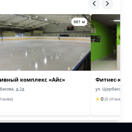
661 м
ивный комплекс «Айс»
Фитнес-клуб 
бакова, д.2д
ул. Щербакова, д
★
0
отзыва)
(0 отзыва)