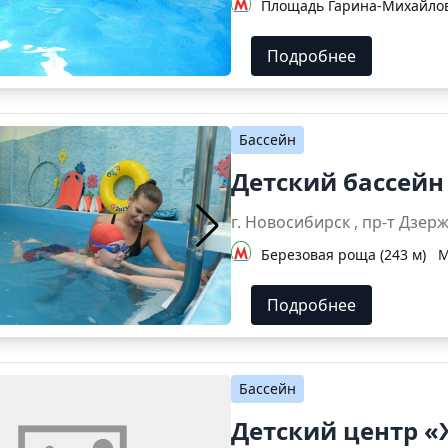
Площадь Гарина-Михайловс
Подробнее
Бассейн
Детский бассей
г. Новосибирск , п
Березовая роща (243 м)
М
Подробнее
Бассейн
Детский центр «