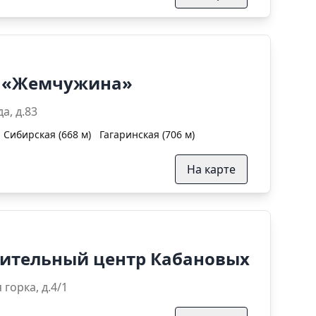
н «Жемчужина»
905 года, д.83
Сибирская (668 м)
Гагаринская (706 м)
На карте
вительный центр Кабановых
. Зелёная горка, д.4/1