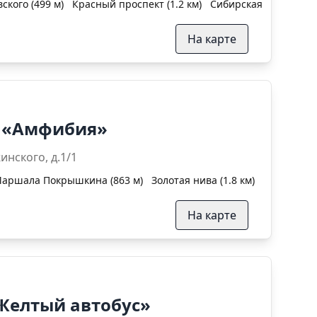
кого (499 м)
Красный проспект (1.2 км)
Сибирская (1.3 км)
На карте
н «Амфибия»
р-т Дзержинского, д.1/1
аршала Покрышкина (863 м)
Золотая нива (1.8 км)
На карте
Желтый автобус»