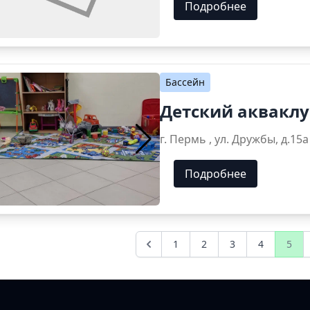
Подробнее
Бассейн
Детский акваклу
г. Пермь , ул. Дружбы, д.15а
Подробнее
1
2
3
4
5