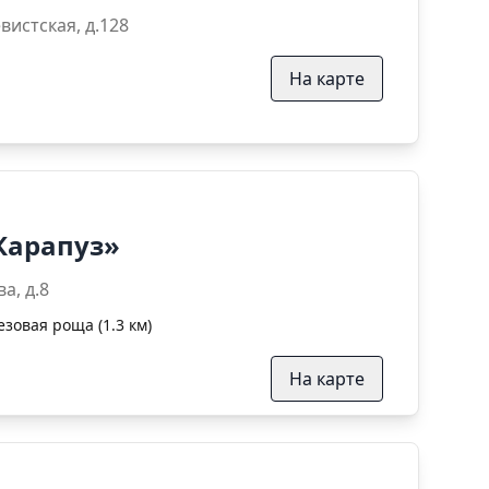
ул. Большевистская, д.128
На карте
Карапуз»
оролёва, д.8
езовая роща (1.3 км)
На карте