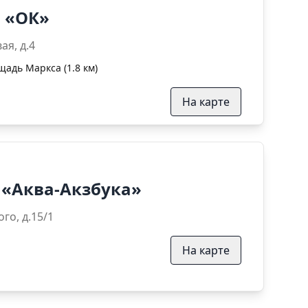
 «ОК»
Стартовая, д.4
щадь Маркса (1.8 км)
На карте
 «Аква-Акзбука»
. Высоцкого, д.15/1
На карте