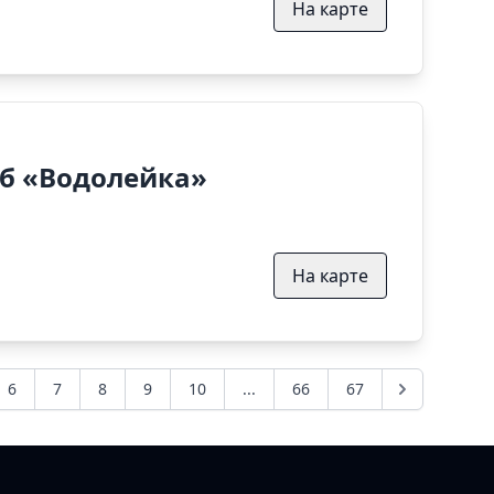
На карте
б «Водолейка»
На карте
6
7
8
9
10
...
66
67