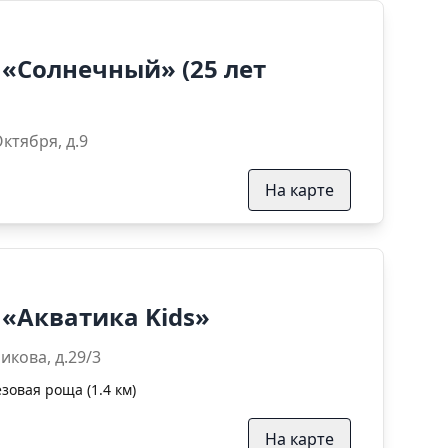
 «Солнечный» (25 лет
. 25 лет Октября, д.9
На карте
 «Акватика Kids»
л. Кошурникова, д.29/3
зовая роща (1.4 км)
На карте