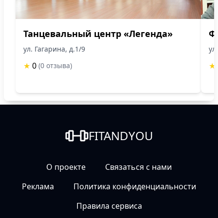
Танцевальный центр «Легенда»
Ф
ул. Гагарина, д.1/9
ул
★
0
★
(0 отзыва)
FITANDYOU
О проекте
Связаться с нами
Реклама
Политика конфиденциальности
Правила сервиса