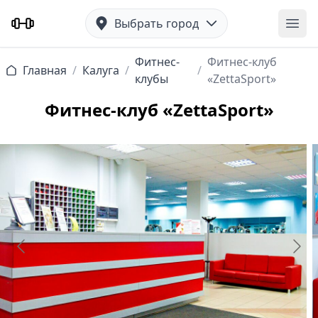
Выбрать город
Отк
Фитнес-
Фитнес-клуб
Главная
/
Калуга
/
/
клубы
«ZettaSport»
Фитнес-клуб «ZettaSport»