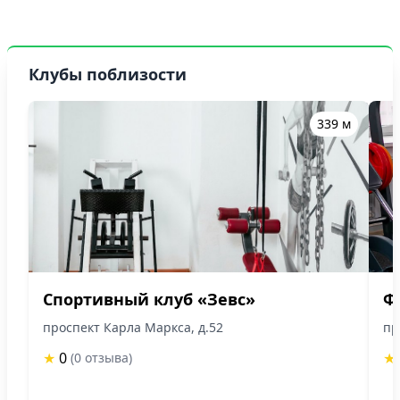
Клубы поблизости
339 м
Спортивный клуб «Зевс»
Ф
проспект Карла Маркса, д.52
пр
★
0
★
(0 отзыва)