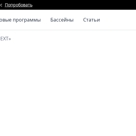
с
Попробовать
повые программы
Бассейны
Статьи
NEXT»