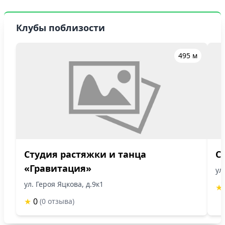
Клубы поблизости
495 м
Студия растяжки и танца
С
«Гравитация»
ул
ул. Героя Яцкова, д.9к1
★
★
0
(0 отзыва)