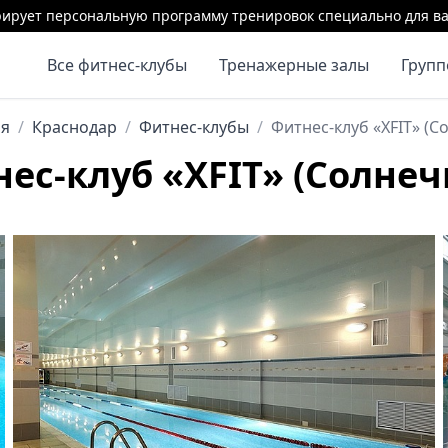
ирует персональную программу тренировок специально для ва
Все фитнес-клубы
Тренажерные залы
Груп
ая
/
Краснодар
/
Фитнес-клубы
/
Фитнес-клуб «XFIT» (
ес-клуб «XFIT» (Солне