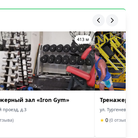
413 м
жерный зал «Iron Gym»
Тренажерный
 проезд, д.3
ул. Тургенева, д.1
★
0
отзыва)
(0 отзыва)