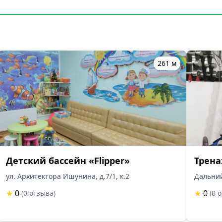
261 м
Детский бассейн «Flipper»
Трена
ул. Архитектора Ишунина, д.7/1, к.2
Дальний
★
0
★
0
(0 отзыва)
(0 