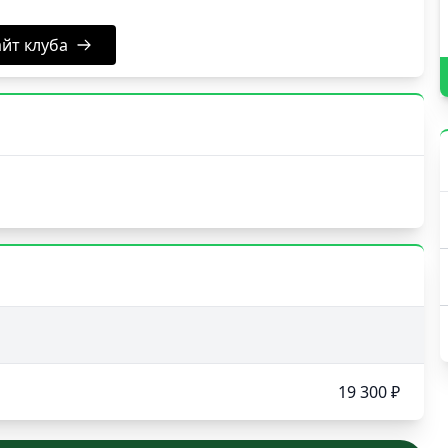
йт клуба
19 300 ₽