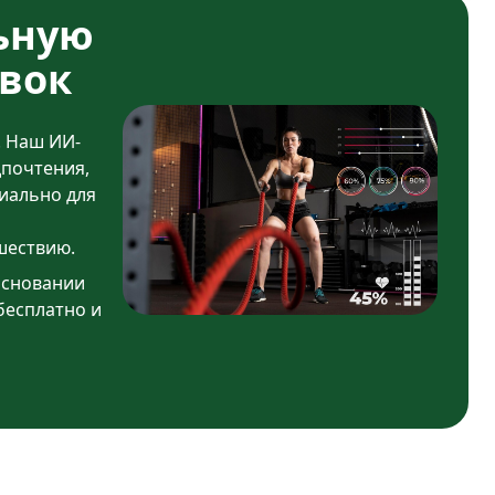
ьную
вок
. Наш ИИ-
дпочтения,
иально для
шествию.
основании
бесплатно и