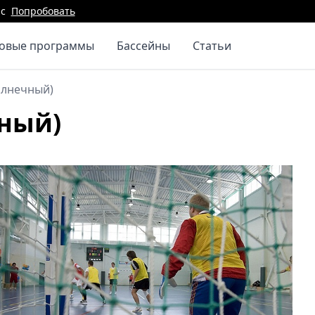
с
Попробовать
повые программы
Бассейны
Статьи
Солнечный)
чный)