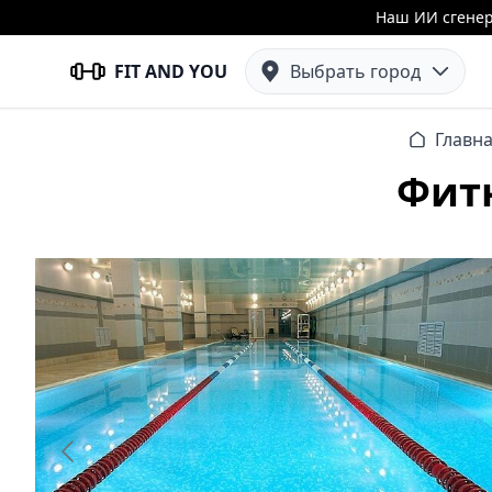
Наш ИИ сгенер
FIT AND YOU
Выбрать город
Главн
Фитн