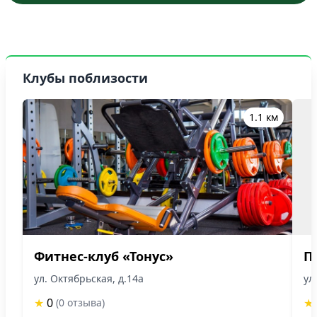
Клубы поблизости
1.1 км
Фитнес-клуб «Тонус»
П
ул. Октябрьская, д.14а
ул
★
0
★
(0 отзыва)