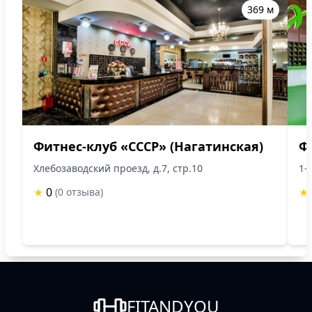
369 м
Фитнес-клуб «СССР» (Нагатинская)
Ф
Хлебозаводский проезд, д.7, стр.10
1-
★
0
★
(0 отзыва)
FITANDYOU