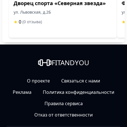
Дворец спорта «Северная звезда»
Ф
ул. Львовская, д.2Б
ул
★
0
★
(0 отзыва)
FITANDYOU
О проекте
Связаться с нами
Реклама
Политика конфиденциальности
Правила сервиса
Отказ от ответственности