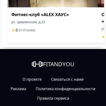
Фитнес-клуб «ALEX ХАУС»
О
«
ул. Цимлянская, д.23
ул
★
0
(0 отзыва)
★
FITANDYOU
О проекте
Связаться с нами
Реклама
Политика конфиденциальности
Правила сервиса