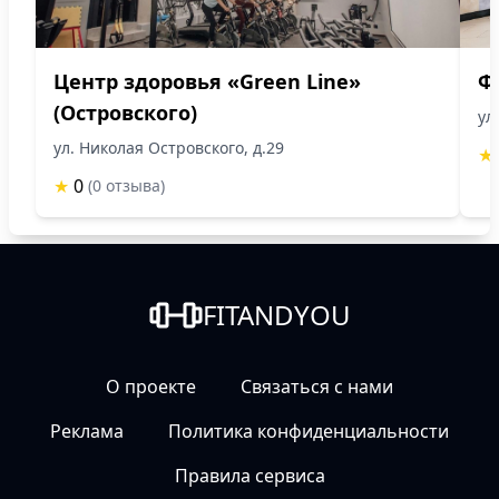
Центр здоровья «Green Line»
Ф
(Островского)
ул
ул. Николая Островского, д.29
★
★
0
(0 отзыва)
FITANDYOU
О проекте
Связаться с нами
Реклама
Политика конфиденциальности
Правила сервиса