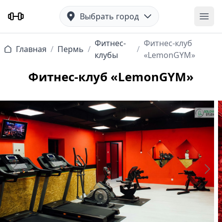
Выбрать город
Отк
Фитнес-
Фитнес-клуб
Главная
/
Пермь
/
/
клубы
«LemonGYM»
Фитнес-клуб «LemonGYM»