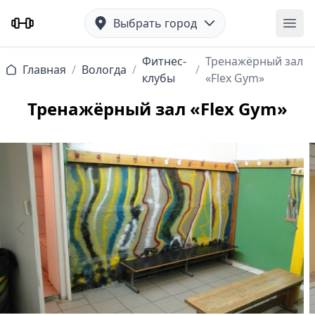
Выбрать город
Отк
Фитнес-
Тренажёрный зал
Главная
/
Вологда
/
/
клубы
«Flex Gym»
Тренажёрный зал «Flex Gym»