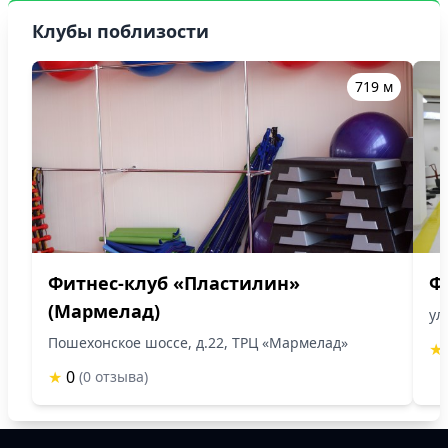
Клубы поблизости
719 м
Фитнес-клуб «Пластилин»
Ф
(Мармелад)
ул
Пошехонское шоссе, д.22, ТРЦ «Мармелад»
★
★
0
(0 отзыва)