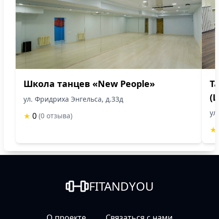
Школа танцев «New People»
Т
(
ул. Фридриха Энгельса, д.33д
ул
★
0
(0 отзыва)
★
FITANDYOU
О проекте
Связаться с нами