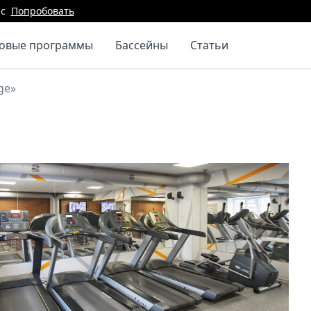
с
Попробовать
повые программы
Бассейны
Статьи
ge»