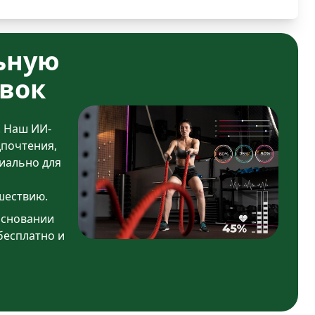
ьную
вок
. Наш ИИ-
дпочтения,
иально для
шествию.
основании
бесплатно и