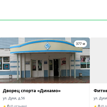
377 м
Дворец спорта «Динамо»
Фитне
ул. Дуки, д.56
ул. Дук
★
0
★
0
(0 отзыва)
(0 