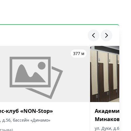
377 м
с-клуб «NON-Stop»
Академия ед
Минакова
и, д.56, бассейн «Динамо»
ул. Дуки, д.62а, 
отзыва)