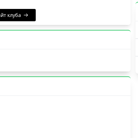
йт клуба