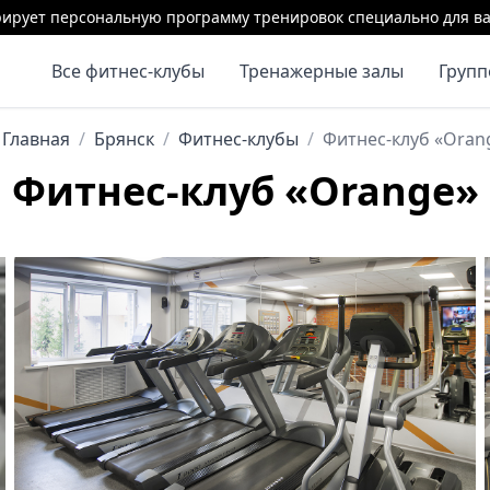
ирует персональную программу тренировок специально для ва
Все фитнес-клубы
Тренажерные залы
Груп
Главная
/
Брянск
/
Фитнес-клубы
/
Фитнес-клуб «Oran
Фитнес-клуб «Orange»