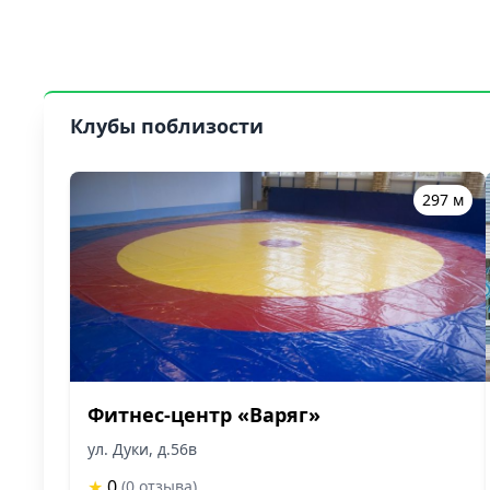
Клубы поблизости
297 м
Фитнес-центр «Варяг»
ул. Дуки, д.56в
★
0
(0 отзыва)