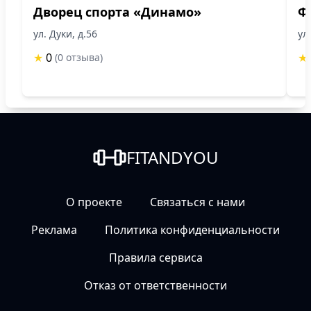
Дворец спорта «Динамо»
Ф
ул. Дуки, д.56
ул
★
0
★
(0 отзыва)
FITANDYOU
О проекте
Связаться с нами
Реклама
Политика конфиденциальности
Правила сервиса
Отказ от ответственности