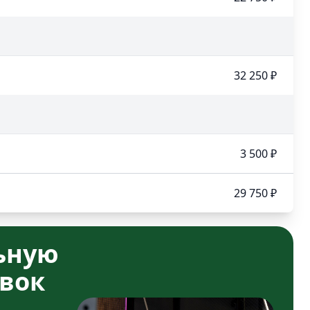
32 250 ₽
3 500 ₽
29 750 ₽
ьную
вок