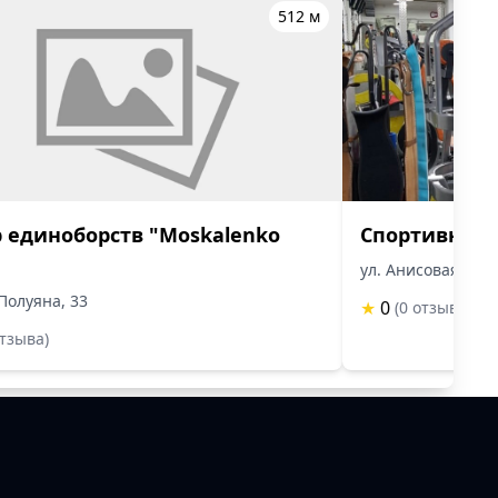
512 м
 единоборств "Moskalenko
Спортивный 
ул. Анисовая, д.3
 Полуяна, 33
★
0
(0 отзыва)
отзыва)