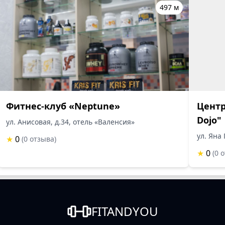
497 м
Фитнес-клуб «Neptune»
Центр
Dojo"
ул. Анисовая, д.34, отель «Валенсия»
ул. Яна
★
0
(0 отзыва)
★
0
(0 
FITANDYOU