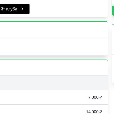
йт клуба
7 000 ₽
14 000 ₽