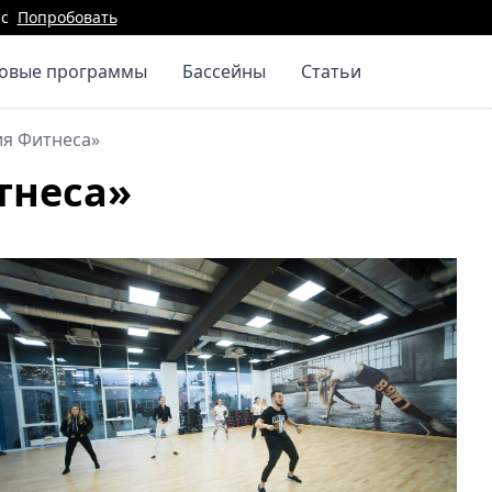
с
Попробовать
повые программы
Бассейны
Статьи
ия Фитнеса»
тнеса»