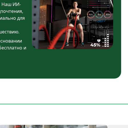
. Наш ИИ-
дпочтения,
иально для
шествию.
основании
бесплатно и