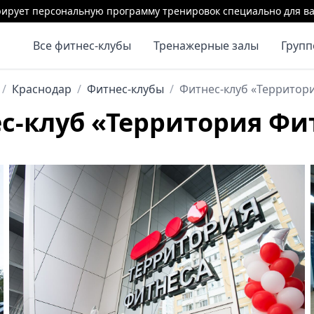
ирует персональную программу тренировок специально для ва
Все фитнес-клубы
Тренажерные залы
Груп
/
Краснодар
/
Фитнес-клубы
/
Фитнес-клуб «Территор
с-клуб «Территория Фи