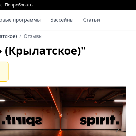
с
Попробовать
повые программы
Бассейны
Статьи
латское)
/
Отзывы
» (Крылатское)"