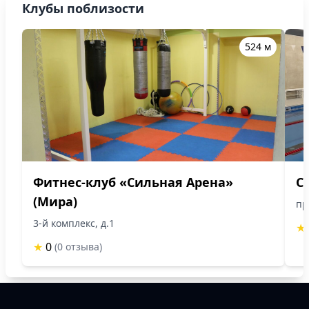
Клубы поблизости
524 м
Фитнес-клуб «Сильная Арена»
С
(Мира)
пр
3-й комплекс, д.1
★
★
0
(0 отзыва)