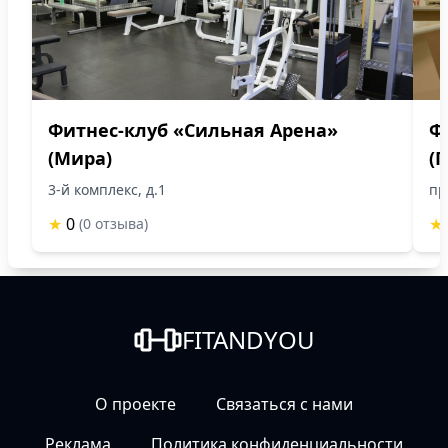
Фитнес-клуб «Сильная Арена»
Ф
(Мира)
(
3-й комплекс, д.1
пр
★
0
★
(0 отзыва)
FITANDYOU
О проекте
Связаться с нами
Реклама
Политика конфиденциальности