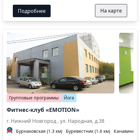
На карте
Подробнее
Групповые программы
Йога
Фитнес-клуб «EMOTION»
г. Нижний Новгород , ул. Народная, д.38
Бурнаковская (1.3 км)
Буревестник (1.6 км)
Канавинская