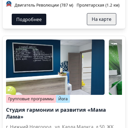
Двигатель Революции (787 м)
Пролетарская (1.2 км)
За
На карте
Подробнее
Групповые программы
Йога
Студия гармонии и развития «Мама
Лама»
г. Нижний Новгород , ул. Карла Маркса, д.50, ЖК