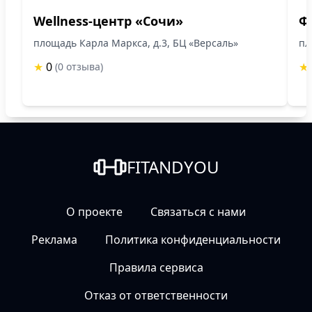
Wellness-центр «Сочи»
Ф
площадь Карла Маркса, д.3, БЦ «Версаль»
пл
★
0
★
(0 отзыва)
FITANDYOU
О проекте
Связаться с нами
Реклама
Политика конфиденциальности
Правила сервиса
Отказ от ответственности