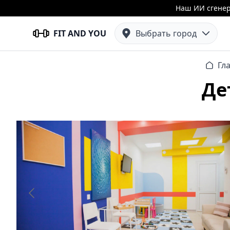
Наш ИИ сгенер
FIT AND YOU
Выбрать город
Гл
Де