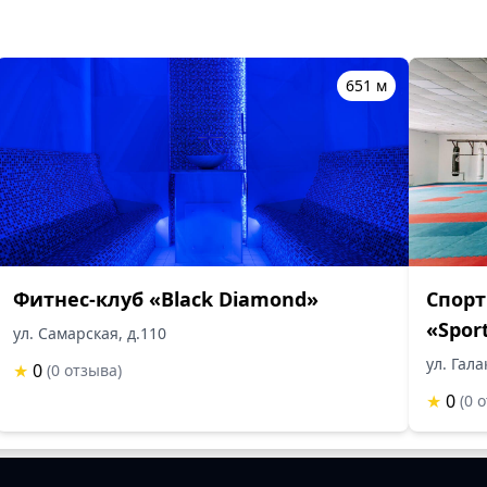
651 м
Фитнес-клуб «Black Diamond»
Спорт
«Spor
ул. Самарская, д.110
ул. Гала
★
0
(0 отзыва)
★
0
(0 