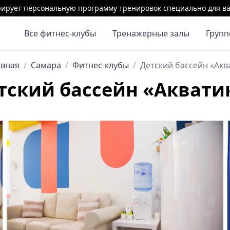
ирует персональную программу тренировок специально для ва
Все фитнес-клубы
Тренажерные залы
Груп
авная
/
Самара
/
Фитнес-клубы
/
Детский бассейн «Акв
тский бассейн «Аквати