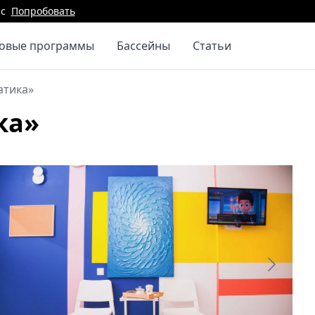
с
Попробовать
повые программы
Бассейны
Статьи
атика»
ка»