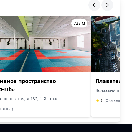
728 м
ивное пространство
Плавательны
tHub»
Волжский проспек
ктионовская, д.132, 1-й этаж
★
0
(0 отзыва)
отзыва)