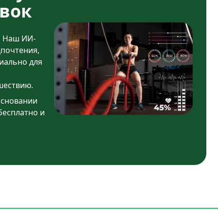
вок
. Наш ИИ-
дпочтения,
иально для
шествию.
основании
бесплатно и