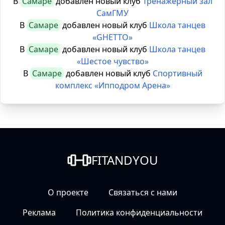
В
Самаре
добавлен новый клуб
Тренажерный зал
СамГМУ
В
Самаре
добавлен новый клуб
Школа танцев
«GHETTO»
В
Самаре
добавлен новый клуб
Школа танцев
«Шестое чувство»
В
Самаре
добавлен новый клуб
Спортивный
комплекс «Ипподром Арена»
FITANDYOU
О проекте
Связаться с нами
Реклама
Политика конфиденциальности