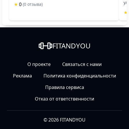
ул
★
0
(0 отзыва)
★
FITANDYOU
О проекте
Связаться с нами
Реклама
Политика конфиденциальности
Правила сервиса
Отказ от ответственности
© 2026 FITANDYOU