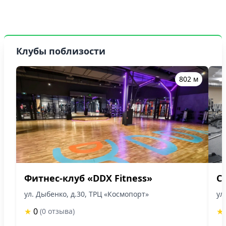
Клубы поблизости
802 м
Фитнес-клуб «DDX Fitness»
С
ул. Дыбенко, д.30, ТРЦ «Космопорт»
ул
★
0
★
(0 отзыва)