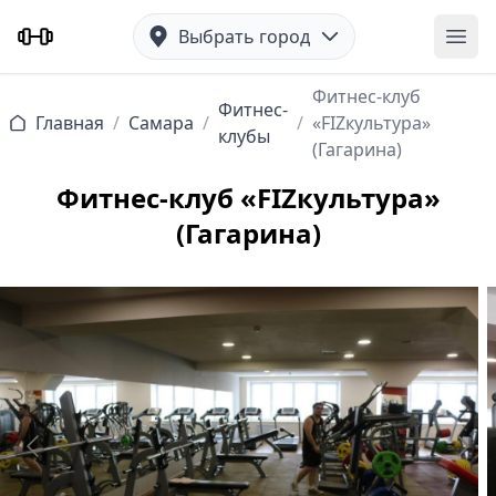
Выбрать город
Отк
Фитнес-клуб
Фитнес-
Главная
/
Самара
/
/
«FIZкультура»
клубы
(Гагарина)
Фитнес-клуб «FIZкультура»
(Гагарина)