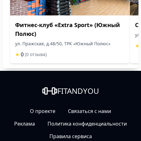
Фитнес-клуб «Extra Sport» (Южный
С
Полюс)
ул
ул. Пражская, д.48/50, ТРК «Южный Полюс»
★
★
0
(0 отзыва)
FITANDYOU
О проекте
Связаться с нами
Реклама
Политика конфиденциальности
Правила сервиса