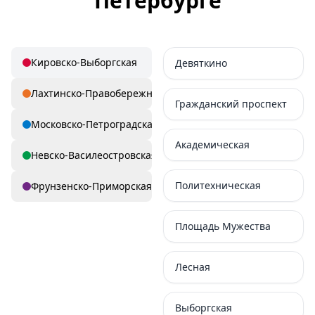
Петербурге
Кировско-Выборгская
Девяткино
Лахтинско-Правобережная
Гражданский проспект
Московско-Петроградская
Академическая
Невско-Василеостровская
Политехническая
Фрунзенско-Приморская
Площадь Мужества
Лесная
Выборгская