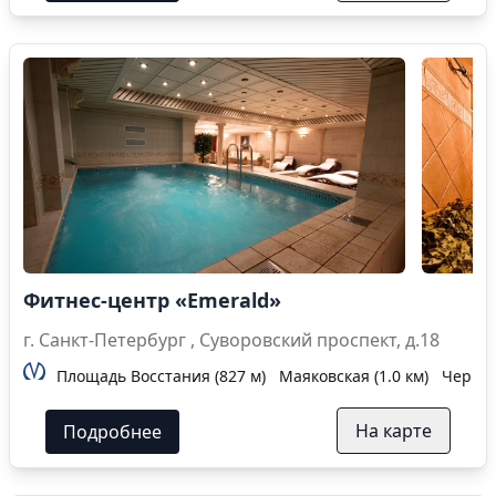
Фитнес-центр «Emerald»
г. Санкт-Петербург , Суворовский проспект, д.18
Площадь Восстания (827 м)
Маяковская (1.0 км)
Черныш
На карте
Подробнее