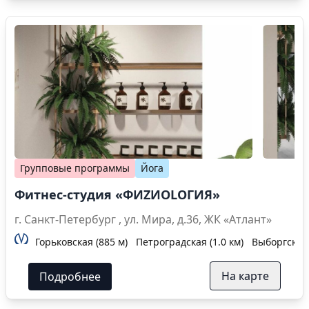
Групповые программы
Йога
Фитнес-студия «ФИZИОLОГИЯ»
г. Санкт-Петербург , ул. Мира, д.36, ЖК «Атлант»
Горьковская (885 м)
Петроградская (1.0 км)
Выборгская 
На карте
Подробнее