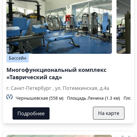
Бассейн
Многофункциональный комплекс
«Таврический сад»
г. Санкт-Петербург , ул. Потемкинская, д.4а
Чернышевская (558 м)
Площадь Ленина (1.3 км)
Площад
На карте
Подробнее