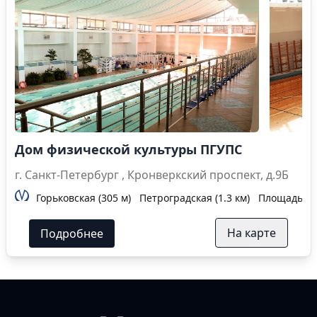
Дом физической культуры ПГУПС
г. Санкт-Петербург , Кронверкский проспект, д.9Б
Горьковская (305 м)
Петроградская (1.3 км)
Площадь Лен
На карте
Подробнее