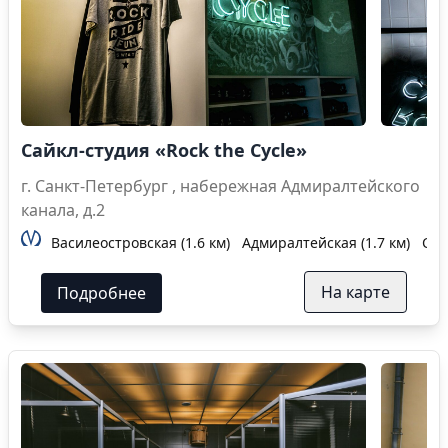
Сайкл-студия «Rock the Cycle»
г. Санкт-Петербург , набережная Адмиралтейского
канала, д.2
Василеостровская (1.6 км)
Адмиралтейская (1.7 км)
Сад
На карте
Подробнее