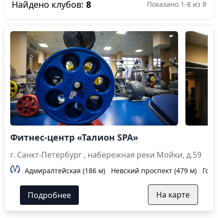
Найдено клубов:
8
Показано 1-8 из 8
Фитнес-центр «Талион SPA»
г. Санкт-Петербург , набережная реки Мойки, д.59
Адмиралтейская (186 м)
Невский проспект (479 м)
Гост
На карте
Подробнее