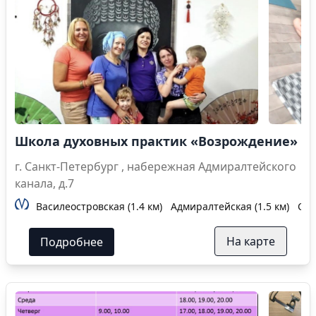
Школа духовных практик «Возрождение»
г. Санкт-Петербург , набережная Адмиралтейского
канала, д.7
Василеостровская (1.4 км)
Адмиралтейская (1.5 км)
Сад
На карте
Подробнее