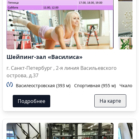
Шейпинг-зал «Василиса»
г. Санкт-Петербург , 2-я линия Васильевского
острова, д.37
Василеостровская (393 м)
Спортивная (955 м)
Чкаловска
На карте
Подробнее