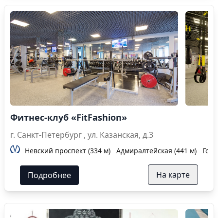
Фитнес-клуб «FitFashion»
г. Санкт-Петербург , ул. Казанская, д.3
Невский проспект (334 м)
Адмиралтейская (441 м)
Гост
На карте
Подробнее