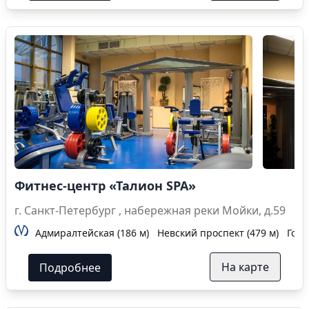
Фитнес-центр «Талион SPA»
г. Санкт-Петербург , набережная реки Мойки, д.59
Адмиралтейская (186 м)
Невский проспект (479 м)
Гост
На карте
Подробнее