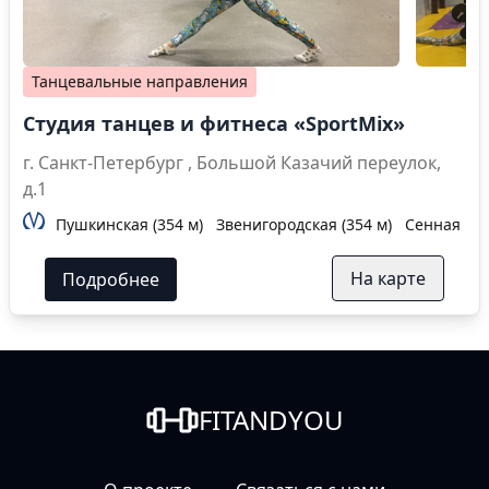
Танцевальные направления
Студия танцев и фитнеса «SportMix»
г. Санкт-Петербург , Большой Казачий переулок,
д.1
Пушкинская (354 м)
Звенигородская (354 м)
Сенная пло
На карте
Подробнее
FITANDYOU