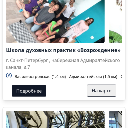
Школа духовных практик «Возрождение»
г. Санкт-Петербург , набережная Адмиралтейского
канала, д.7
Василеостровская (1.4 км)
Адмиралтейская (1.5 км)
Сад
На карте
Подробнее