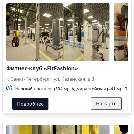
Фитнес-клуб «FitFashion»
г. Санкт-Петербург , ул. Казанская, д.3
Невский проспект (334 м)
Адмиралтейская (441 м)
Гост
На карте
Подробнее