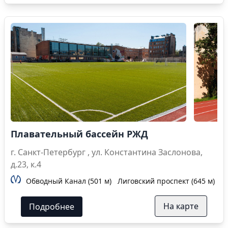
Плавательный бассейн РЖД
г. Санкт-Петербург , ул. Константина Заслонова,
д.23, к.4
Обводный Канал (501 м)
Лиговский проспект (645 м)
П
На карте
Подробнее