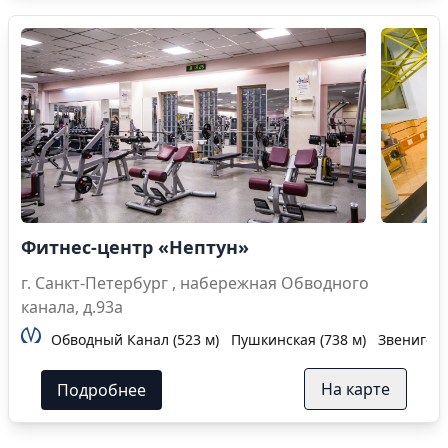
Фитнес-центр «Нептун»
г. Санкт-Петербург , набережная Обводного
канала, д.93а
Обводный Канал (523 м)
Пушкинская (738 м)
Звенигоро
На карте
Подробнее