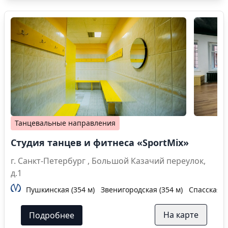
Танцевальные направления
Студия танцев и фитнеса «SportMix»
г. Санкт-Петербург , Большой Казачий переулок,
д.1
Пушкинская (354 м)
Звенигородская (354 м)
Спасская (
На карте
Подробнее