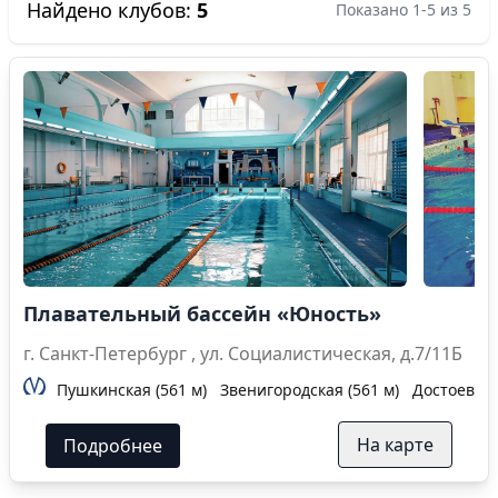
Найдено клубов:
5
Показано 1-5 из 5
Плавательный бассейн «Юность»
г. Санкт-Петербург , ул. Социалистическая, д.7/11Б
Пушкинская (561 м)
Звенигородская (561 м)
Достоевска
На карте
Подробнее