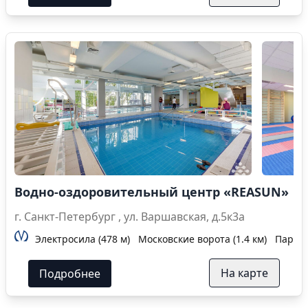
Водно-оздоровительный центр «REASUN»
г. Санкт-Петербург , ул. Варшавская, д.5к3а
Электросила (478 м)
Московские ворота (1.4 км)
Парк П
На карте
Подробнее