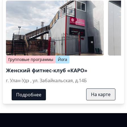
Групповые программы
Йога
Женский фитнес-клуб «КАРО»
г. Улан-Удэ , ул. Забайкальская, д.14Б
На карте
Подробнее