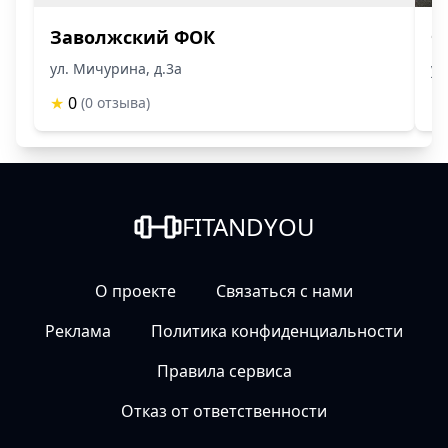
Заволжский ФОК
Ф
ул. Мичурина, д.3а
ул
★
0
★
(0 отзыва)
FITANDYOU
О проекте
Связаться с нами
Реклама
Политика конфиденциальности
Правила сервиса
Отказ от ответственности