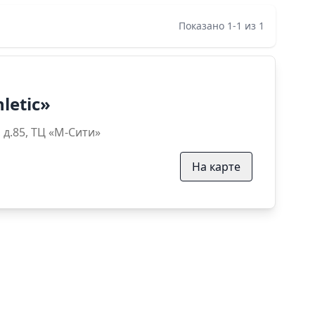
Показано 1-1 из 1
letic»
анская, д.85, ТЦ «М-Сити»
На карте