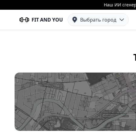
Наш ИИ сгенер
FIT AND YOU
Выбрать город