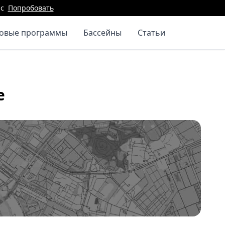
с
Попробовать
повые программы
Бассейны
Статьи
е