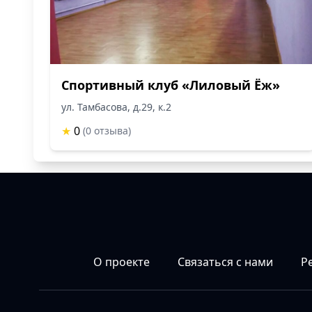
Спортивный клуб «Лиловый Ёж»
ул. Тамбасова, д.29, к.2
★
0
(0 отзыва)
О проекте
Связаться с нами
Р