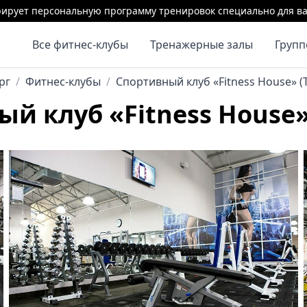
ирует персональную программу тренировок специально для ва
Все фитнес-клубы
Тренажерные залы
Груп
рг
/
Фитнес-клубы
/
Спортивный клуб «Fitness House» (
й клуб «Fitness House»