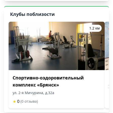
Клубы поблизости
1.2 км
Спортивно-оздоровительный
С
комплекс «Брянск»
ул
ул. 2-я Мичурина, д.32а
★
★
0
(0 отзыва)