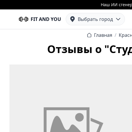
Наш ИИ сгенер
FIT AND YOU
Выбрать город
Главная
/
Крас
Отзывы о "Сту