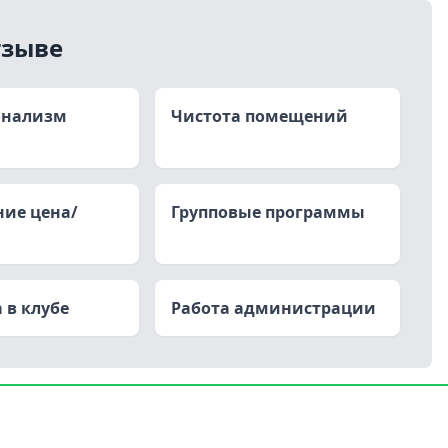
тзыве
онализм
Чистота помещений
ие цена/
Групповые программы
 в клубе
Работа администрации