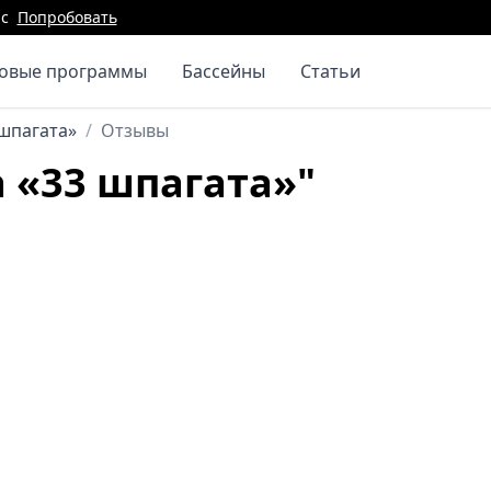
с
Попробовать
повые программы
Бассейны
Статьи
 шпагата»
/
Отзывы
 «33 шпагата»"