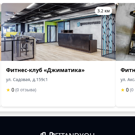
3.2 км
Фитнес-клуб «Джиматика»
Фитн
ул. Садовая, д.159с1
ул. Акс
★
0
★
0
(0 отзыва)
(0