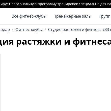
ирует персональную программу тренировок специально для ва
Все фитнес-клубы
Тренажерные залы
Груп
нодар
/
Фитнес-клубы
/
Студия растяжки и фитнеса «33
дия растяжки и фитнеса