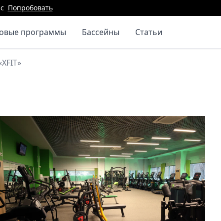
с
Попробовать
повые программы
Бассейны
Статьи
«XFIT»