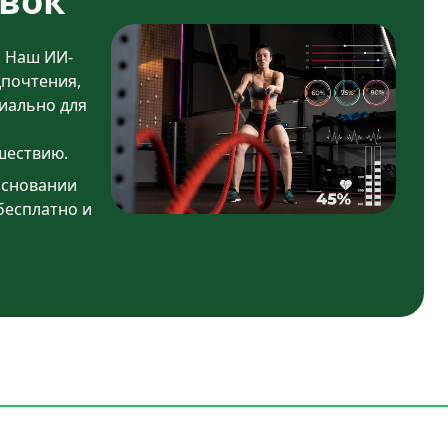
вок
. Наш ИИ-
дпочтения,
иально для
шествию.
основании
бесплатно и