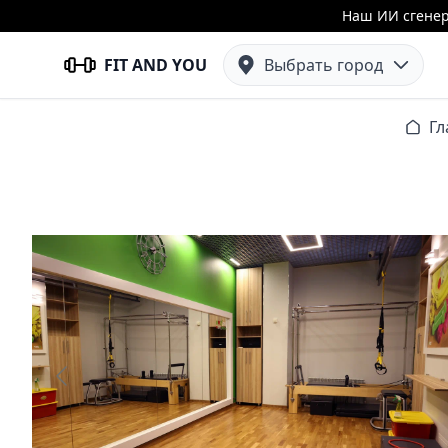
Наш ИИ сгенер
FIT AND YOU
Выбрать город
Гл