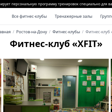
ирует персональную программу тренировок специально для ва
Все фитнес-клубы
Тренажерные залы
Груп
авная
/
Ростов-на-Дону
/
Фитнес-клубы
/
Фитнес-клуб 
Фитнес-клуб «XFIT»