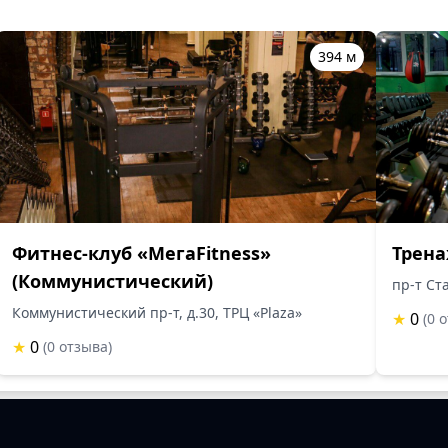
394 м
Фитнес-клуб «МегаFitness»
Трен
(Коммунистический)
пр-т Ст
Коммунистический пр-т, д.30, ТРЦ «Plaza»
★
0
(0 
★
0
(0 отзыва)