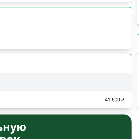
41 600 ₽
ьную