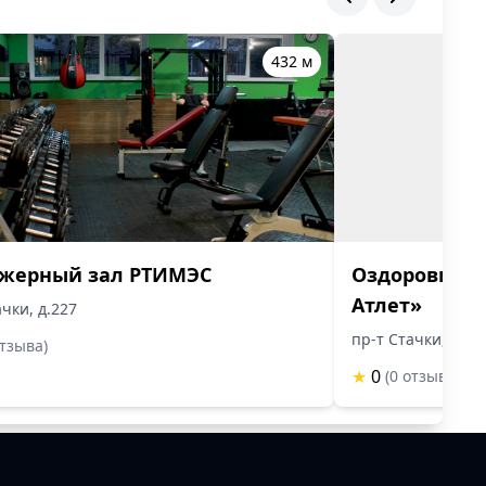
432 м
ажерный зал РТИМЭС
Оздоровител
Атлет»
ачки, д.227
пр-т Стачки, д.23
отзыва)
★
0
(0 отзыва)