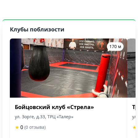
Клубы поблизости
170 м
Бойцовский клуб «Стрела»
Т
ул. Зорге, д.33, ТРЦ «Талер»
ул
★
0
★
(0 отзыва)