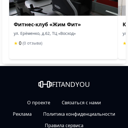
Фитнес-клуб «Жим Фит»
К
ул. Ерёменко, д.62, ТЦ «Восход»
ул
★
0
★
(0 отзыва)
FITANDYOU
О проекте
Связаться с нами
Реклама
Политика конфиденциальности
Правила сервиса