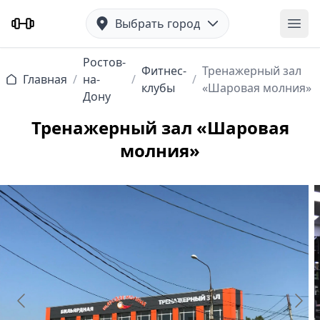
Выбрать город
Отк
Ростов-
Фитнес-
Тренажерный зал
Главная
/
на-
/
/
клубы
«Шаровая молния»
Дону
Тренажерный зал «Шаровая
молния»