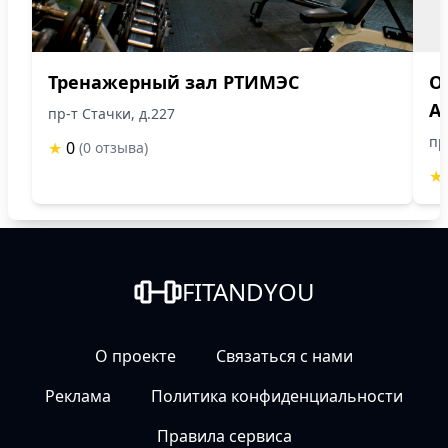
Тренажерный зал РТИМЭС
О
А
пр-т Стачки, д.227
пр
★
0
(0 отзыва)
★
FITANDYOU
О проекте
Связаться с нами
Реклама
Политика конфиденциальности
Правила сервиса